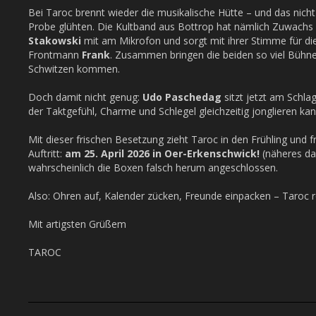
Bei Taroc brennt wieder die musikalische Hütte – und das nicht n
Probe glühten. Die Kultband aus Bottrop hat nämlich Zuwach
Stakowski
mit am Mikrofon und sorgt mit ihrer Stimme für di
Frontmann
Frank
. Zusammen bringen die beiden so viel Bühnen
Schwitzen kommen.
Doch damit nicht genug:
Udo Paschedag
sitzt jetzt am Schla
der Taktgefühl, Charme und Schlegel gleichzeitig jonglieren kan
Mit dieser frischen Besetzung zieht Taroc in den Frühling und f
Auftritt:
am 25. April 2026 in Oer-Erkenschwick!
(näheres daz
wahrscheinlich die Boxen falsch herum angeschlossen.
Also: Ohren auf, Kalender zücken, Freunde einpacken – Taroc r
Mit artigsten Grüßem
TAROC