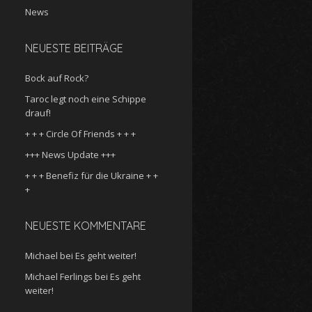
News
NEUESTE BEITRÄGE
Bock auf Rock?
Taroc legt noch eine Schippe
drauf!
+ + + Circle Of Friends + + +
+++ News Update +++
+ + + Benefiz für die Ukraine + +
+
NEUESTE KOMMENTARE
Michael
bei
Es geht weiter!
Michael Ferlings
bei
Es geht
weiter!