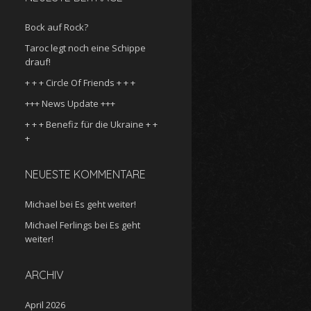
Bock auf Rock?
Taroc legt noch eine Schippe
drauf!
+ + + Circle Of Friends + + +
+++ News Update +++
+ + + Benefiz für die Ukraine + +
+
NEUESTE KOMMENTARE
Michael
bei
Es geht weiter!
Michael Ferlings
bei
Es geht
weiter!
ARCHIV
April 2026