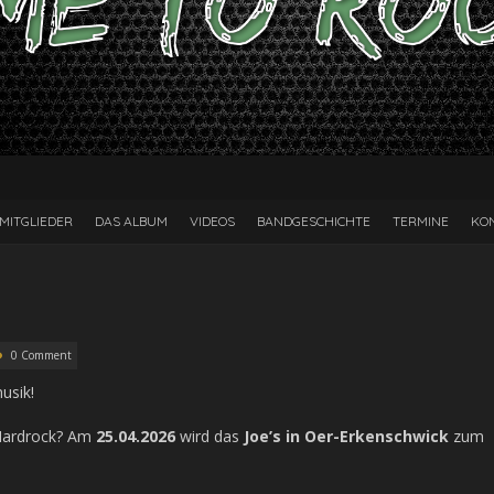
MITGLIEDER
DAS ALBUM
VIDEOS
BANDGESCHICHTE
TERMINE
KO
0 Comment
usik!
 Hardrock? Am
25.04.2026
wird das
Joe’s in Oer-Erkenschwick
zum