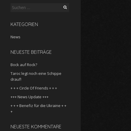
Suche
nach:
KATEGORIEN
News
NEUESTE BEITRÄGE
Bock auf Rock?
Taroc legt noch eine Schippe
drauf!
+ + + Circle Of Friends + + +
+++ News Update +++
+ + + Benefiz für die Ukraine + +
+
NEUESTE KOMMENTARE