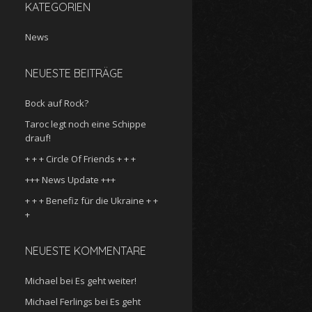
KATEGORIEN
News
NEUESTE BEITRÄGE
Bock auf Rock?
Taroc legt noch eine Schippe
drauf!
+ + + Circle Of Friends + + +
+++ News Update +++
+ + + Benefiz für die Ukraine + +
+
NEUESTE KOMMENTARE
Michael
bei
Es geht weiter!
Michael Ferlings
bei
Es geht